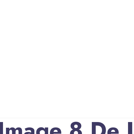
ato
Blog
Image 8 De J