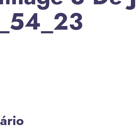
2_54_23
ário