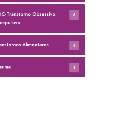
C-Transtorno Obsessivo
6
mpulsivo
anstornos Alimentares
4
auma
1