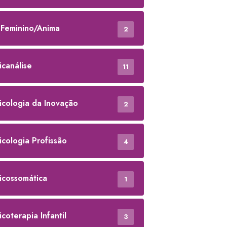
Feminino/Anima
2
icanálise
11
icologia da Inovação
2
icologia Profissão
4
icossomática
1
icoterapia Infantil
3