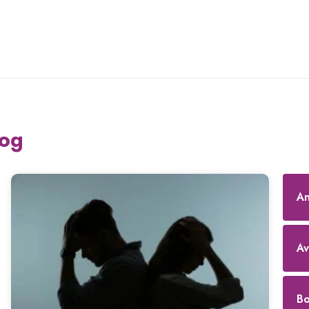
Livro
Trajetória
Mídias
Contato
Blog
log
An
Av
Bo