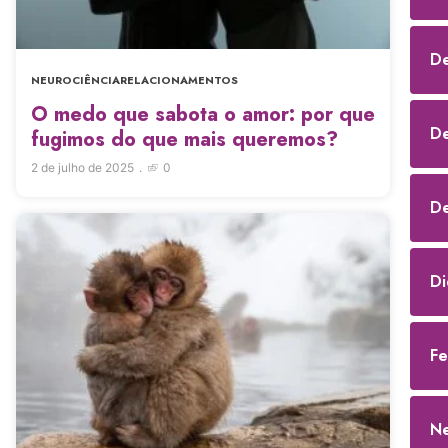
De
NEUROCIÊNCIA
RELACIONAMENTOS
O medo que sabota o amor: por que
De
fugimos do que mais queremos?
2 de julho de 2025
0
De
Di
Fe
Ne