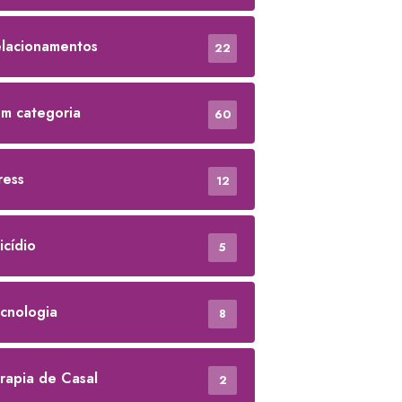
lacionamentos
22
m categoria
60
ress
12
icídio
5
cnologia
8
rapia de Casal
2