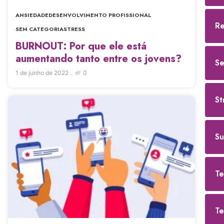
ANSIEDADE
DESENVOLVIMENTO PROFISSIONAL
Re
SEM CATEGORIA
STRESS
BURNOUT: Por que ele está
aumentando tanto entre os jovens?
Se
1 de junho de 2022
0
St
Su
Te
Te