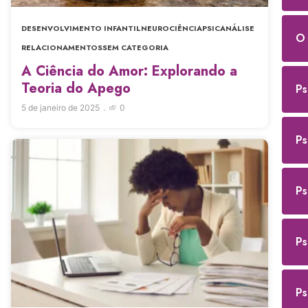
DESENVOLVIMENTO INFANTIL
NEUROCIÊNCIA
PSICANÁLISE
O 
RELACIONAMENTOS
SEM CATEGORIA
A Ciência do Amor: Explorando a
Teoria do Apego
Ps
5 de janeiro de 2025
0
Ps
Ps
Ps
Ps