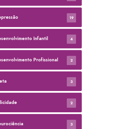
pressão
19
senvolvimento Infantil
4
senvolvimento Profissional
2
eta
3
licidade
2
urociência
3